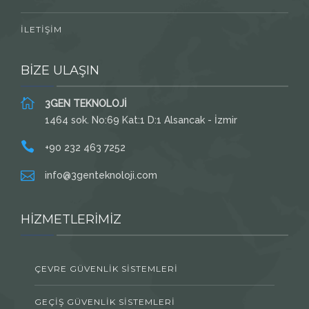
İLETIŞIM
BİZE ULAŞIN
3GEN TEKNOLOJİ
1464 sok. No:69 Kat:1 D:1 Alsancak - İzmir
+90 232 463 7252
info@3genteknoloji.com
HİZMETLERİMİZ
ÇEVRE GÜVENLIK SISTEMLERI
GEÇIŞ GÜVENLIK SISTEMLERI